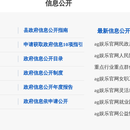
信息公开
县政府信息公开指南
最新信息公
ag娱乐官网民
申请获取政府信息10项指引
ag娱乐官网人民
政府信息公开目录
重点行业重点群体
政府信息公开制度
ag娱乐官网女职
政府信息公开年度报告
ag娱乐官网灵活
政府信息依申请公开
ag娱乐官网就业困
ag娱乐官网公益