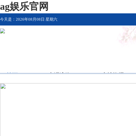
ag娱乐官网
今天是：
2026年08月08日 星期六
首页
走进滨海
本地资讯