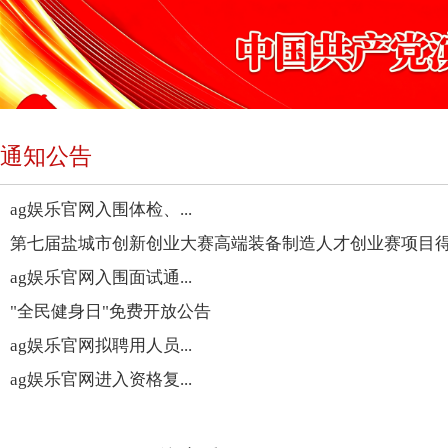
通知公告
ag娱乐官网入围体检、...
第七届盐城市创新创业大赛高端装备制造人才创业赛项目
ag娱乐官网入围面试通...
"全民健身日"免费开放公告
ag娱乐官网拟聘用人员...
ag娱乐官网进入资格复...