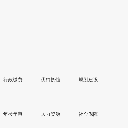
行政缴费
优待抚恤
规划建设
县区市网站
年检年审
人力资源
社会保障
4号
政府网站标识码：3209220003