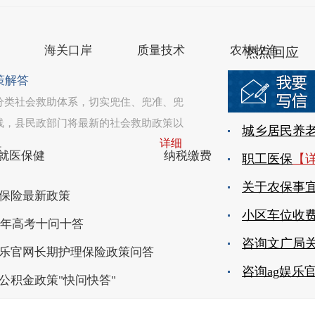
盐城市滨海县人民政府办公室主办
苏公网安备 3209220200
海关口岸
质量技术
农林牧渔
热点回应
策解答
分类社会救助体系，切实兜住、兜准、兜
线，县民政部门将最新的社会救助政策以
详细
.
就医保健
纳税缴费
保险最新政策
25年高考十问十答
娱乐官网长期护理保险政策问答
公积金政策"快问快答"