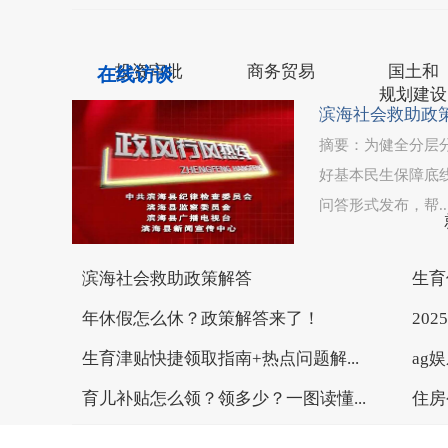
网站地图
联系我们
九州体育官网下载
投资审批
商务贸易
国土和
在线访谈
规划建设
滨海社会救助政
摘要：为健全分层
好基本民生保障底
问答形式发布，帮..
司法公正
滨海社会救助政策解答
生育
年休假怎么休？政策解答来了！
20
生育津贴快捷领取指南+热点问题解...
ag
育儿补贴怎么领？领多少？一图读懂...
住房