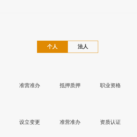
个人
法人
准营准办
抵押质押
职业资格
江苏省人民政府网
盐城市人民政府网
设立变更
准营准办
资质认证
版权所有：盐城市滨海县人民政府
备案序号：苏ICP备1022240