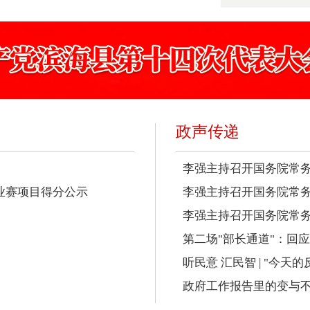
政声传递
李强主持召开国务院常务
业赛项目得分公示
李强主持召开国务院常务
李强主持召开国务院常务会
第二场"部长通道"：回
听民意 汇民智 | "今天
政府工作报告里的变与