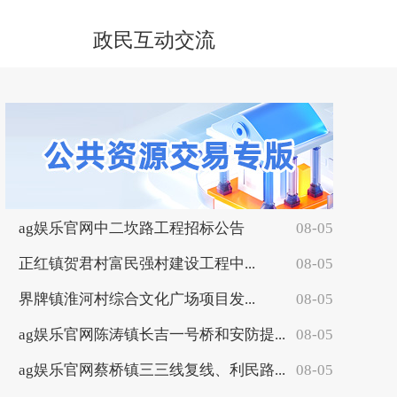
政民互动交流
ag娱乐官网中二坎路工程招标公告
08-05
正红镇贺君村富民强村建设工程中...
08-05
界牌镇淮河村综合文化广场项目发...
08-05
ag娱乐官网陈涛镇长吉一号桥和安防提...
08-05
ag娱乐官网蔡桥镇三三线复线、利民路...
08-05