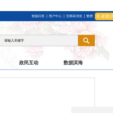
长者模
智能问答
用户中心
无障碍浏览
繁體
政民互动
数据滨海