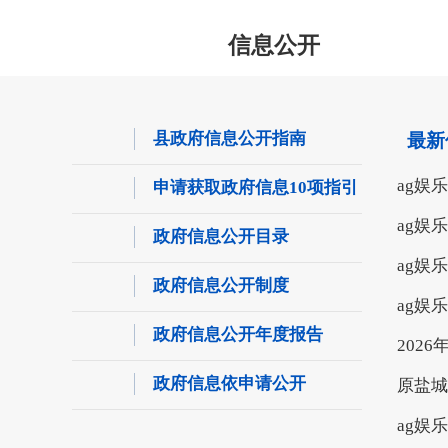
信息公开
县政府信息公开指南
最新
ag娱
申请获取政府信息10项指引
ag娱乐
政府信息公开目录
ag娱
政府信息公开制度
ag娱
政府信息公开年度报告
2026
政府信息依申请公开
原盐城
ag娱