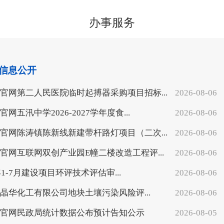
办事服务
信息公开
乐官网第二人民医院临时起搏器采购项目招标...
2026-08-06
官网五汛中学2026-2027学年度食...
2026-08-06
乐官网陈涛镇陈新线新建带杆路灯项目（二次...
2026-08-06
乐官网互联网双创产业园E幢二楼改造工程评...
2026-08-06
年1-7月建设项目环评技术评估审...
2026-08-06
晶华化工有限公司地块土壤污染风险评...
2026-08-06
乐官网民政局统计数据公布预计告知公示
2026-08-05