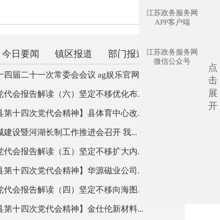
江苏政务服务网
APP客户端
江苏政务服务网
今日要闻
镇区报道
部门报道
微信公众号
点
四届二十一次常委会会议 ag娱乐官网出...
击
展
代会报告解读（六）坚定不移优化布...
开
第十四次党代会精神】县体育中心改...
建设暨河湖长制工作推进会召开 我...
代会报告解读（五）坚定不移扩大内...
第十四次党代会精神】华源磁业公司...
代会报告解读（四）坚定不移向海图...
第十四次党代会精神】金仕伦新材料...