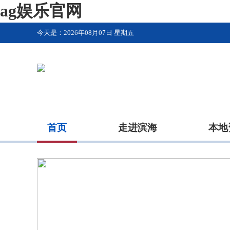
ag娱乐官网
今天是：
2026年08月07日 星期五
首页
走进滨海
本地