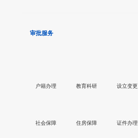
审批服务
户籍办理
教育科研
设立变更
网站导航
中华人民共和国中央人民政府网
社会保障
住房保障
证件办理