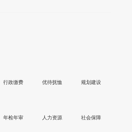
行政缴费
优待抚恤
规划建设
县区市网站
年检年审
人力资源
社会保障
4号
政府网站标识码：3209220003