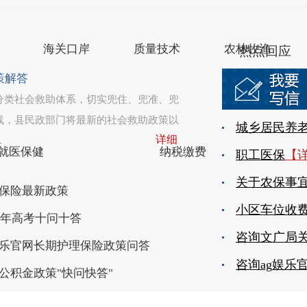
盐城市滨海县人民政府办公室主办
苏公网安备 3209220200
海关口岸
质量技术
农林牧渔
热点回应
策解答
分类社会救助体系，切实兜住、兜准、兜
线，县民政部门将最新的社会救助政策以
详细
.
就医保健
纳税缴费
保险最新政策
25年高考十问十答
娱乐官网长期护理保险政策问答
公积金政策"快问快答"