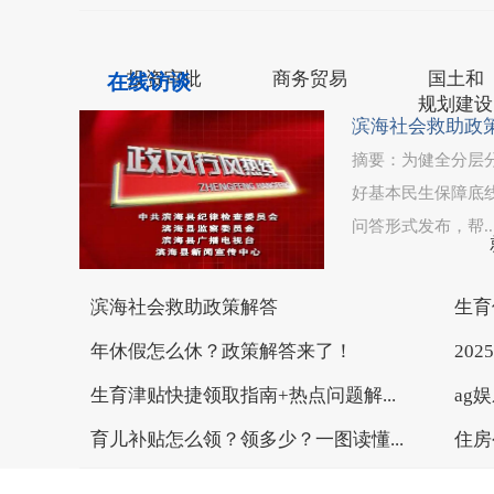
网站地图
联系我们
世界杯微信投网站登录
投资审批
商务贸易
国土和
在线访谈
规划建设
滨海社会救助政
摘要：为健全分层
好基本民生保障底
问答形式发布，帮..
司法公正
滨海社会救助政策解答
生育
年休假怎么休？政策解答来了！
20
生育津贴快捷领取指南+热点问题解...
ag
育儿补贴怎么领？领多少？一图读懂...
住房