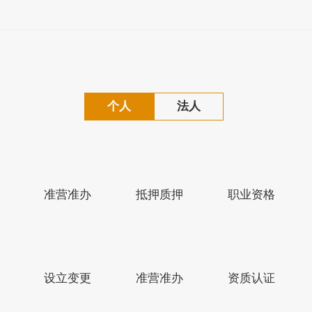
个人
法人
准营准办
抵押质押
职业资格
江苏省人民政府网
盐城市人民政府网
设立变更
准营准办
资质认证
版权所有：盐城市滨海县人民政府
备案序号：苏ICP备1022240