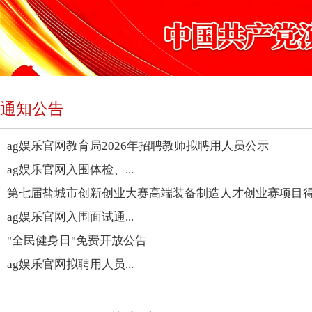
通知公告
ag娱乐官网教育局2026年招聘教师拟聘用人员公示
ag娱乐官网入围体检、...
第七届盐城市创新创业大赛高端装备制造人才创业赛项目
ag娱乐官网入围面试通...
"全民健身日"免费开放公告
ag娱乐官网拟聘用人员...