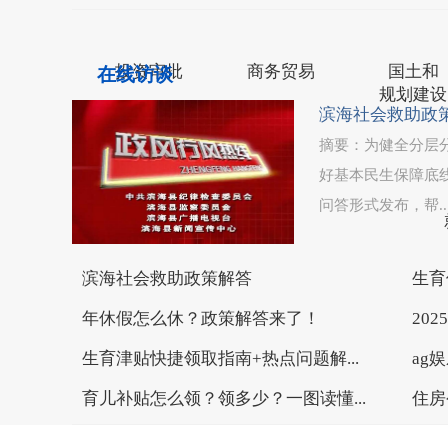
网站地图
联系我们
皇冠体育手机版app下载官网
投资审批
商务贸易
国土和
在线访谈
规划建设
滨海社会救助政
摘要：为健全分层
好基本民生保障底
问答形式发布，帮..
司法公正
滨海社会救助政策解答
生育
年休假怎么休？政策解答来了！
20
生育津贴快捷领取指南+热点问题解...
ag
育儿补贴怎么领？领多少？一图读懂...
住房