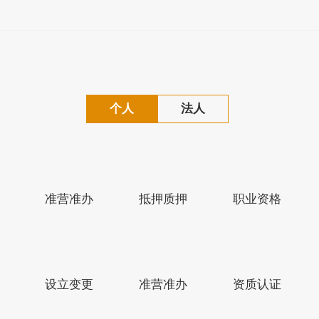
个人
法人
准营准办
抵押质押
职业资格
江苏省人民政府网
盐城市人民政府网
设立变更
准营准办
资质认证
版权所有：盐城市滨海县人民政府
备案序号：苏ICP备1022240