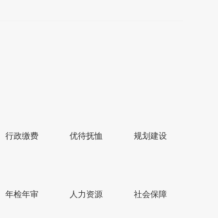
行政缴费
优待抚恤
规划建设
县区市网站
年检年审
人力资源
社会保障
4号
政府网站标识码：3209220003