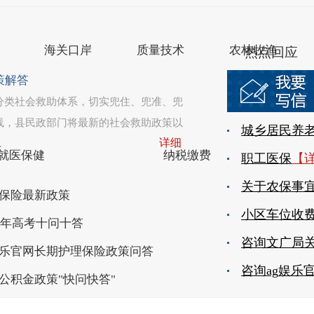
盐城市滨海县人民政府办公室主办
苏公网安备 3209220200
海关口岸
质量技术
农林牧渔
热点回应
策解答
分类社会救助体系，切实兜住、兜准、兜
线，县民政部门将最新的社会救助政策以
详细
.
就医保健
纳税缴费
保险最新政策
25年高考十问十答
娱乐官网长期护理保险政策问答
公积金政策"快问快答"