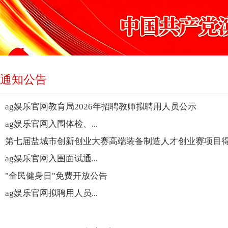
通知公告
ag娱乐官网教育局2026年招聘教师拟聘用人员公示
ag娱乐官网入围体检、...
第七届盐城市创新创业大赛高端装备制造人才创业赛项目
ag娱乐官网入围面试通...
"全民健身日"免费开放公告
ag娱乐官网拟聘用人员...