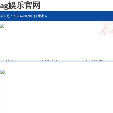
ag娱乐官网
今天是：
2026年08月07日 星期五
首页
走进滨海
本地资讯