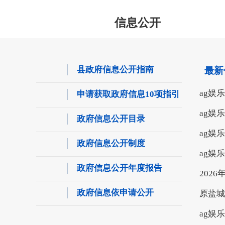
信息公开
县政府信息公开指南
最新
ag娱
申请获取政府信息10项指引
ag娱乐
政府信息公开目录
ag娱
政府信息公开制度
ag娱
政府信息公开年度报告
2026
政府信息依申请公开
原盐城
ag娱