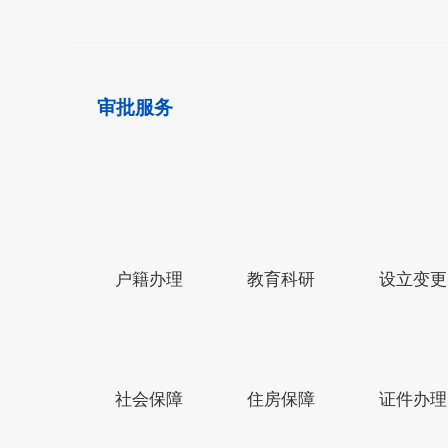
审批服务
户籍办理
教育科研
设立变更
网站导航
中华人民共和国中央人民政府网
社会保障
住房保障
证件办理