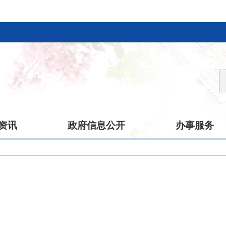
资讯
政府信息公开
办事服务