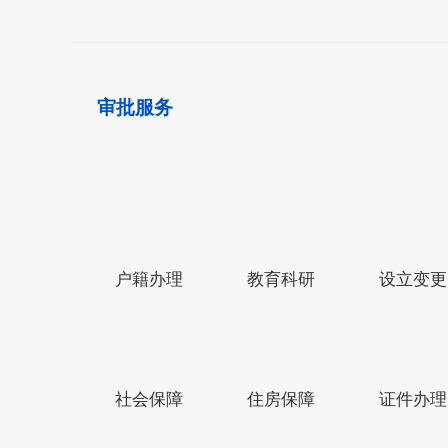
审批服务
户籍办理
教育科研
设立变更
网站导航
中华人民共和国中央人民政府网
社会保障
住房保障
证件办理