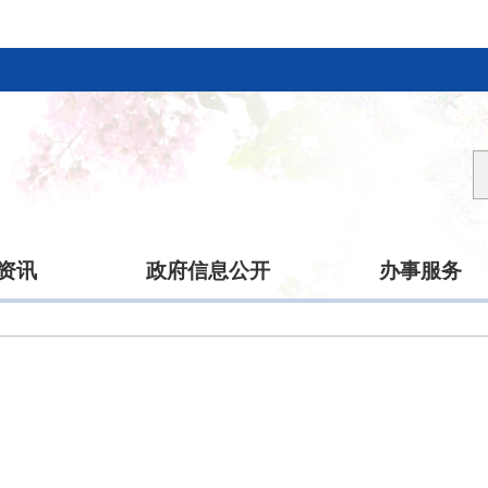
资讯
政府信息公开
办事服务