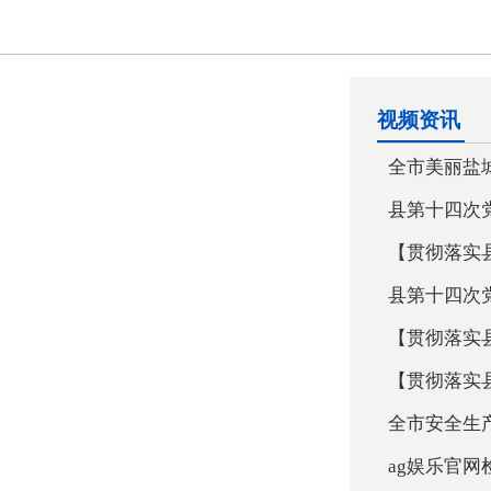
视频资讯
全市美丽盐城
县第十四次党
【贯彻落实县
县第十四次党
【贯彻落实县
【贯彻落实县
全市安全生产
ag娱乐官