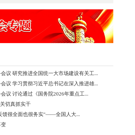
会议 研究推进全国统一大市场建设有关工...
会议 学习贯彻习近平总书记在深入推进雄...
议 讨论通过《国务院2026年重点工...
应关切真抓实干
的反馈很全面也很务实"——全国人大...
不变