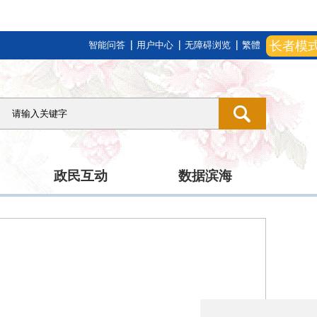
长者模
智能问答
用户中心
无障碍浏览
繁體
政民互动
数据滨海