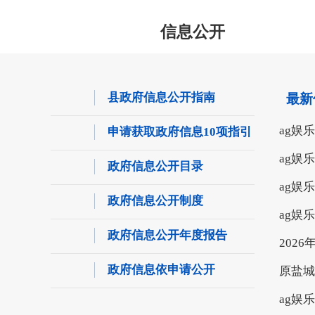
信息公开
县政府信息公开指南
最新
ag娱
申请获取政府信息10项指引
ag娱乐
政府信息公开目录
ag娱
政府信息公开制度
ag娱
政府信息公开年度报告
2026
政府信息依申请公开
原盐城
ag娱