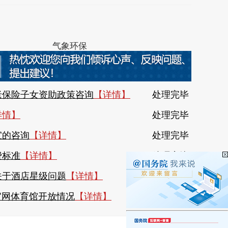
0139号
气象环保
社会保险
机构名录