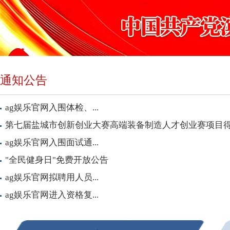
通知公告
ag娱乐官网入围体检、...
第七届盐城市创新创业大赛高端装备制造人才创业赛项目
ag娱乐官网入围面试通...
"全民健身日"免费开放公告
ag娱乐官网拟聘用人员...
ag娱乐官网进入资格复...