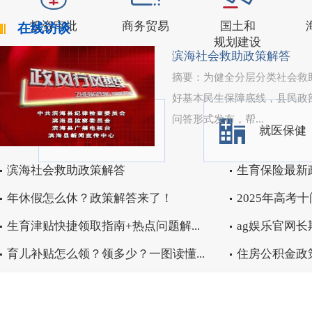
投资审批
商务贸易
国土和
在线访谈
规划建设
滨海社会救助政策解答
摘要：为健全分层分类社会救
好基本民生保障底线，县民政
问答形式发布，帮...
司法公正
就医保健
滨海社会救助政策解答
生育保险最新
年休假怎么休？政策解答来了！
2025年高考
生育津贴快捷领取指南+热点问题解...
ag娱乐官网
育儿补贴怎么领？领多少？一图读懂...
住房公积金政