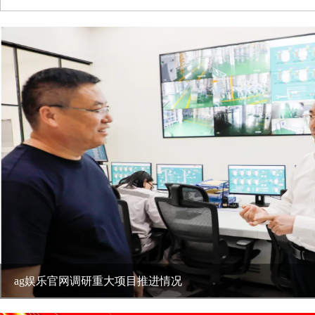
ag娱乐官网调研重大项目推进情况