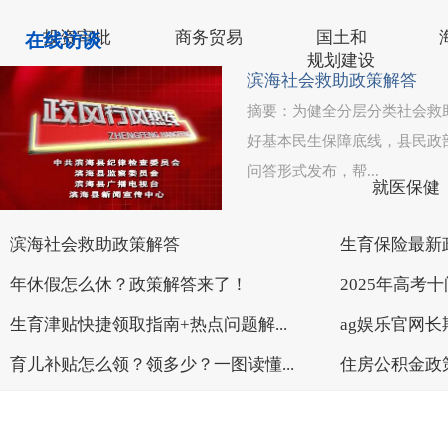
投资审批
商务贸易
国土和
在线访谈
规划建设
滨海社会救助政策解答
摘要：为健全分层分类社会救
好基本民生保障底线，县民政
问答形式发布，帮...
司法公正
就医保健
滨海社会救助政策解答
生育保险最新
年休假怎么休？政策解答来了！
2025年高考
生育津贴快捷领取指南+热点问题解...
ag娱乐官网
育儿补贴怎么领？领多少？一图读懂...
住房公积金政