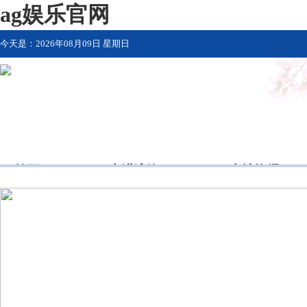
ag娱乐官网
今天是：
2026年08月09日 星期日
首页
走进滨海
本地资讯