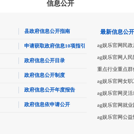
信息公开
县政府信息公开指南
最新信息公
ag娱乐官网民
申请获取政府信息10项指引
ag娱乐官网人民
政府信息公开目录
重点行业重点群体
政府信息公开制度
ag娱乐官网女职
政府信息公开年度报告
ag娱乐官网灵活
政府信息依申请公开
ag娱乐官网就业困
ag娱乐官网公益