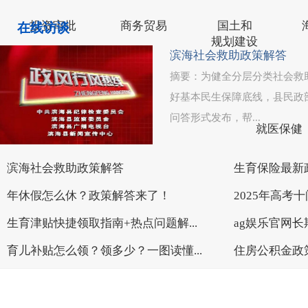
投资审批
商务贸易
国土和
在线访谈
规划建设
滨海社会救助政策解答
摘要：为健全分层分类社会救
好基本民生保障底线，县民政
问答形式发布，帮...
司法公正
就医保健
滨海社会救助政策解答
生育保险最新
年休假怎么休？政策解答来了！
2025年高考
生育津贴快捷领取指南+热点问题解...
ag娱乐官网
育儿补贴怎么领？领多少？一图读懂...
住房公积金政