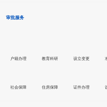
审批服务
户籍办理
教育科研
设立变更
网站导航
中华人民共和国中央人民政府网
江
日博体育手机入口
社会保障
住房保障
证件办理