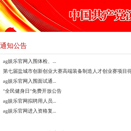
通知公告
ag娱乐官网入围体检、...
第七届盐城市创新创业大赛高端装备制造人才创业赛项目
ag娱乐官网入围面试通...
"全民健身日"免费开放公告
ag娱乐官网拟聘用人员...
ag娱乐官网进入资格复...