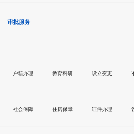
审批服务
户籍办理
教育科研
设立变更
网站导航
中华人民共和国中央人民政府网
江
new体育地址
社会保障
住房保障
证件办理