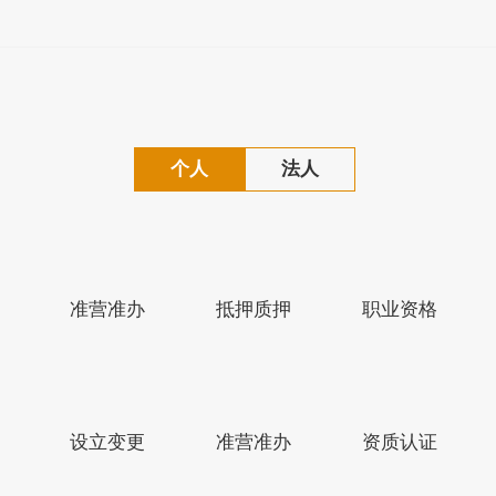
个人
法人
准营准办
抵押质押
职业资格
江苏省人民政府网
盐城市人民政府网
设立变更
准营准办
资质认证
版权所有：盐城市滨海县人民政府
备案序号：苏ICP备1022240