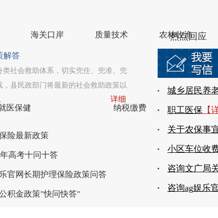
盐城市滨海县人民政府办公室主办
苏公网安备 3209220200
海关口岸
质量技术
农林牧渔
热点回应
策解答
分类社会救助体系，切实兜住、兜准、兜
线，县民政部门将最新的社会救助政策以
详细
.
就医保健
纳税缴费
保险最新政策
25年高考十问十答
娱乐官网长期护理保险政策问答
公积金政策"快问快答"