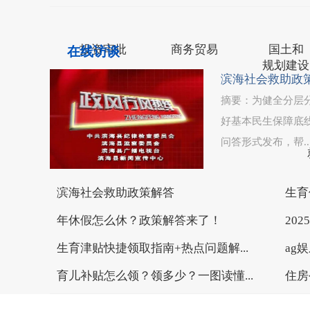
网站地图
联系我们
欧宝体育官方app
投资审批
商务贸易
国土和
在线访谈
规划建设
滨海社会救助政
摘要：为健全分层
好基本民生保障底
问答形式发布，帮..
司法公正
滨海社会救助政策解答
生育
年休假怎么休？政策解答来了！
20
生育津贴快捷领取指南+热点问题解...
ag
育儿补贴怎么领？领多少？一图读懂...
住房