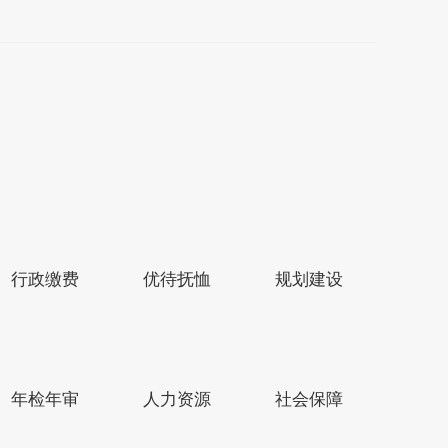
行政缴费
优待抚恤
规划建设
县区市网站
年检年审
人力资源
社会保障
4号
政府网站标识码：3209220003