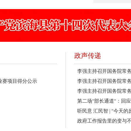
政声传递
李强主持召开国务院常务
业赛项目得分公示
李强主持召开国务院常务
李强主持召开国务院常务会
第二场"部长通道"：回
听民意 汇民智 | "今天
政府工作报告里的变与