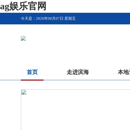
ag娱乐官网
今天是：
2026年08月07日 星期五
首页
走进滨海
本地