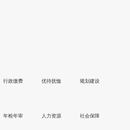
行政缴费
优待抚恤
规划建设
县区市网站
年检年审
人力资源
社会保障
4号
政府网站标识码：3209220003