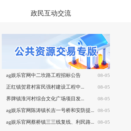
政民互动交流
ag娱乐官网中二坎路工程招标公告
08-05
正红镇贺君村富民强村建设工程中...
08-05
界牌镇淮河村综合文化广场项目发...
08-05
ag娱乐官网陈涛镇长吉一号桥和安防提...
08-05
ag娱乐官网蔡桥镇三三线复线、利民路...
08-05