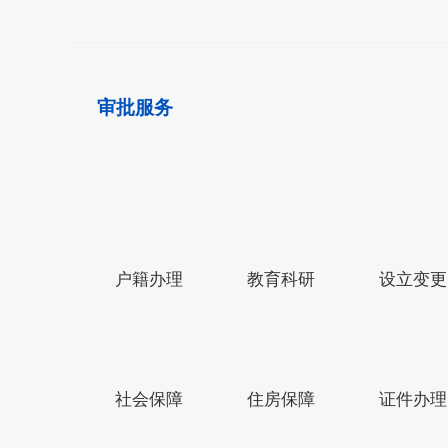
审批服务
户籍办理
教育科研
设立变更
网站导航
中华人民共和国中央人民政府网
社会保障
住房保障
证件办理