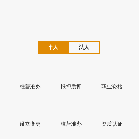
个人
法人
准营准办
抵押质押
职业资格
江苏省人民政府网
盐城市人民政府网
设立变更
准营准办
资质认证
版权所有：盐城市滨海县人民政府
备案序号：苏ICP备1022240