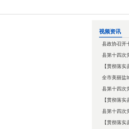
视频资讯
县政协召开十
县第十四次党
【贯彻落实县
全市美丽盐城
县第十四次党
【贯彻落实县
县第十四次党
【贯彻落实县