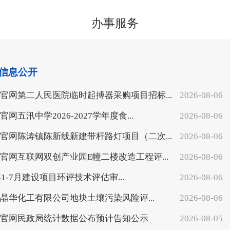
办事服务
信息公开
乐官网第二人民医院临时起搏器采购项目招标...
2026-08-06
官网五汛中学2026-2027学年度食...
2026-08-06
乐官网陈涛镇陈新线新建带杆路灯项目（二次...
2026-08-06
乐官网互联网双创产业园E幢二楼改造工程评...
2026-08-06
年1-7月建设项目环评技术评估审...
2026-08-06
晶华化工有限公司地块土壤污染风险评...
2026-08-06
乐官网民政局统计数据公布预计告知公示
2026-08-05