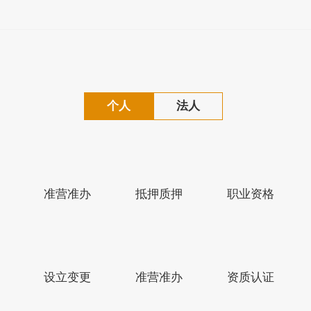
个人
法人
准营准办
抵押质押
职业资格
江苏省人民政府网
盐城市人民政府网
设立变更
准营准办
资质认证
版权所有：盐城市滨海县人民政府
备案序号：苏ICP备10222404号