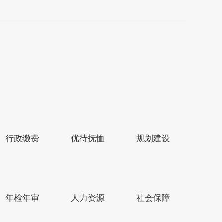
行政缴费
优待抚恤
规划建设
县区市网站
年检年审
人力资源
社会保障
政府网站标识码：3209220003