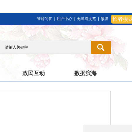
长者模
智能问答
用户中心
无障碍浏览
繁體
政民互动
数据滨海