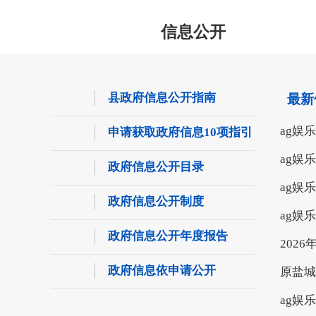
信息公开
县政府信息公开指南
最新
ag娱
申请获取政府信息10项指引
ag娱乐
政府信息公开目录
ag娱
政府信息公开制度
ag娱
政府信息公开年度报告
2026
政府信息依申请公开
原盐城
ag娱