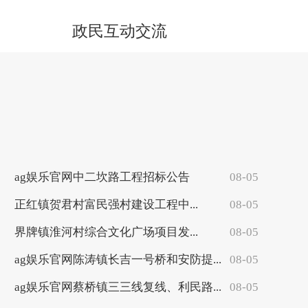
政民互动交流
ag娱乐官网中二坎路工程招标公告
08-05
正红镇贺君村富民强村建设工程中...
08-05
界牌镇淮河村综合文化广场项目发...
08-05
ag娱乐官网陈涛镇长吉一号桥和安防提...
08-05
ag娱乐官网蔡桥镇三三线复线、利民路...
08-05