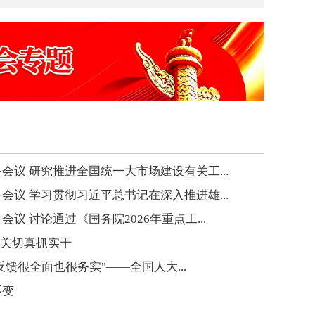
会议 研究推进全国统一大市场建设有关工...
会议 学习贯彻习近平总书记在深入推进雄...
议 讨论通过《国务院2026年重点工...
应关切真抓实干
的反馈很全面也很务实"——全国人大...
不变