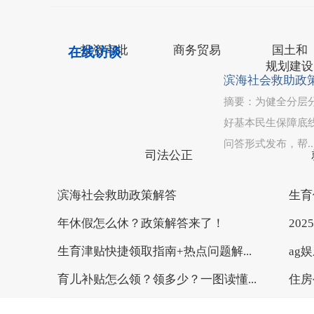
足彩外围网站注册开户
投资审批
商务贸易
国土和
在线访谈
规划建设
滨海社会救助政
摘要：为健全分层
好基本民生保障底
问答形式发布，帮..
司法公正
滨海社会救助政策解答
生育
年休假怎么休？政策解答来了！
20
生育津贴快捷领取指南+热点问题解...
ag
育儿补贴怎么领？领多少？一图读懂...
住房